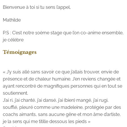
Bienvenue à toi si tu sens l’appel,
Mathilde
P.S : C’est notre 10ème stage que l’on co-anime ensemble,
je célèbre
Témoignages
« J’y suis allé sans savoir ce que j’allais trouver, envie de
présence et de chaleur humaine. J’en reviens changée et
ayant rencontré de magnifiques personnes qui en tout se
soutiennent.
J’ai ri, j’ai chanté, j’ai dansé, j’ai (bien) mangé, j’ai rugi,
soufflé, pleuré comme une madeleine, protégée par des
coachs aimants, sans aucune gêne et mon âme d’artiste,
je la sens qui me titille dessous les pieds »