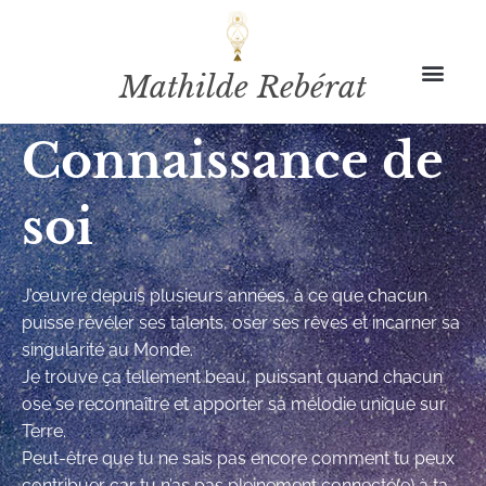
Mathilde Rebérat
FORMULE INDIVIDUELLE
Connaissance de
soi
J’œuvre depuis plusieurs années, à ce que chacun
puisse révéler ses talents, oser ses rêves et incarner sa
singularité au Monde.
Je trouve ça tellement beau, puissant quand chacun
ose se reconnaître et apporter sa mélodie unique sur
Terre.
Peut-être que tu ne sais pas encore comment tu peux
contribuer car tu n’as pas pleinement connecté(e) à ta