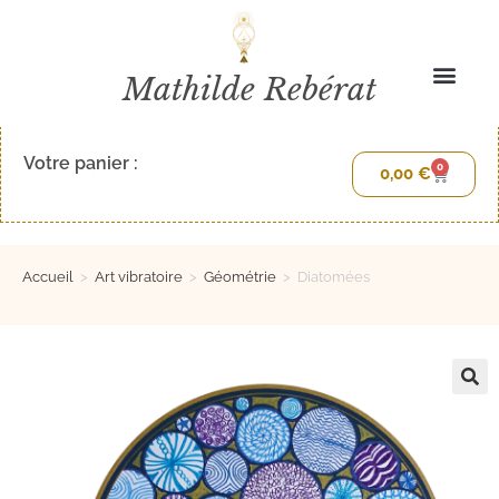
Mathilde Rebérat
Votre panier :
0
0,00
€
Accueil
>
Art vibratoire
>
Géométrie
>
Diatomées
🔍