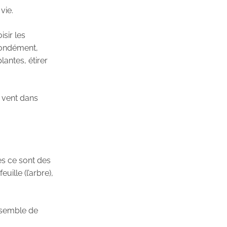
vie.
isir les
ofondément,
antes, étirer
e vent dans
s ce sont des
ille (l’arbre),
ensemble de