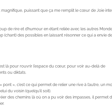
t magnifique, puissant que ça me remplit le cœur de Joie inte
coup de rire et d’humour en étant reliée avec les autres Monde
p (chant) des possibles en laissant résonner ce qui a envie d
est là pour rouvrir l’espace du cœur, pour voir au-delà de
ts ou diktats.
 pont », c’est ce qui permet de relier une rive à l’autre, un mo
ui du voisin (quelqu’il soit).
réer des chemins là où on a pu voir des impasses, il permet d
er.