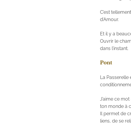
C’est tellemen
d’Amour.
Et il y a beau
Ouvrir le cham
dans l’instant.
Pont
La Passerelle 
conditionnemen
J’aime ce mot «
ton monde à cel
Il permet de c
liens, de se reli