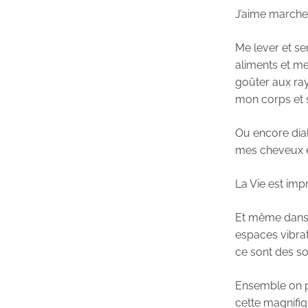
J’aime marcher
Me lever et sen
aliments et me
goûter aux ray
mon corps et s
Ou encore dial
mes cheveux et
La Vie est imp
Et même dans 
espaces vibrat
ce sont des so
Ensemble on pe
cette magnifiq