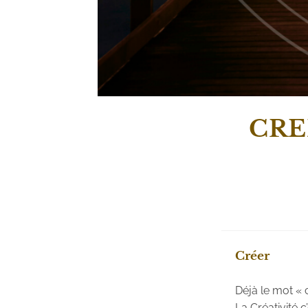
CRE
Créer
Déjà le mot « 
La Créativité 