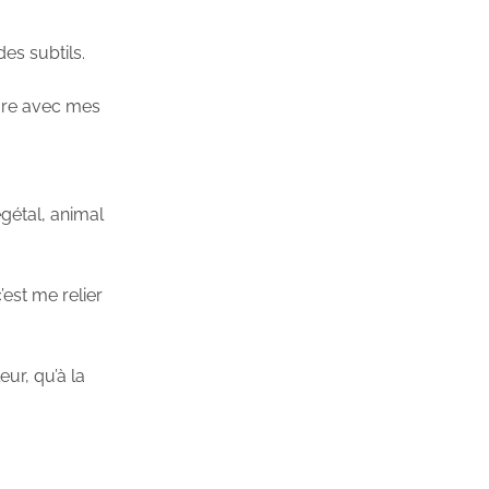
es subtils.
ore avec mes
égétal, animal
’est me relier
eur, qu’à la