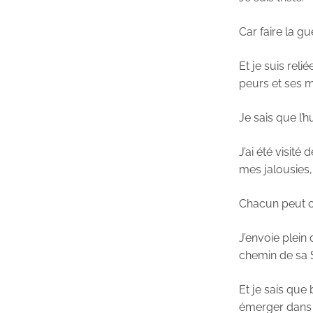
Car faire la g
Et je suis rel
peurs et ses 
Je sais que l’
J’ai été visit
mes jalousies
Chacun peut ch
J’envoie plein
chemin de sa 
Et je sais que 
émerger dans 