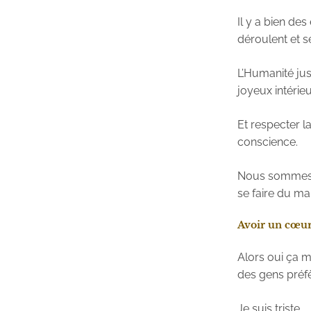
Il y a bien de
déroulent et s
L’Humanité jus
joyeux intérieu
Et respecter l
conscience.
Nous sommes t
se faire du mal
Avoir un cœur
Alors oui ça 
des gens préfè
Je suis triste.