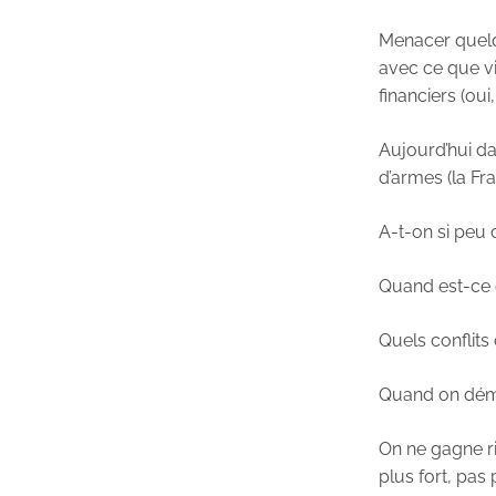
Menacer quelqu
avec ce que vi
financiers (oui
Aujourd’hui da
d’armes (la Fr
A-t-on si peu c
Quand est-ce q
Quels conflits
Quand on démar
On ne gagne ri
plus fort, pas 