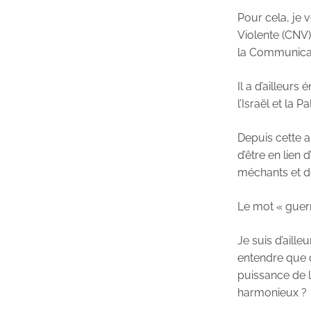
Pour cela, je 
Violente (CNV)
la Communicat
Il a d’ailleur
l’Israël et la 
Depuis cette a
d’être en lien
méchants et de
Le mot « guer
Je suis d’aill
entendre que 
puissance de l
harmonieux ?