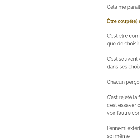
Cela me paraî
Être coupé(e) 
C’est être com
que de choisir 
C’est souvent 
dans ses choix
Chacun perçoit
C’est rejeté la
c’est essayer 
voir l’autre 
L’ennemi extér
soi même.