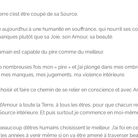
uerre c’est être coupé de sa Source.
iée aujourd’hui à une humanité en souffrance, qui nourrit ses co
manques plutôt que sa Joie, son Amour, sa beauté.
humain est capable du pire comme du meilleur.
é de nombreuses fois mon « pire » et j’ai plongé dans mes omb
, mes manques, mes jugements, ma violence intérieure.
oisir et faire ce chemin de se relier en conscience et avec A
 d’Amour à toute la Terre, à tous les êtres, pour que chacun r
Source intérieure. Et puis surtout je commence en moi-mêm
beaucoup d’êtres humains choisissent le meilleur. J’ai foi en c
les années à venir même si on va être amené à traverser b