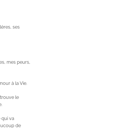
lères, ses
res, mes peurs,
mour à la Vie.
etrouve le
e.
e qui va
eaucoup de