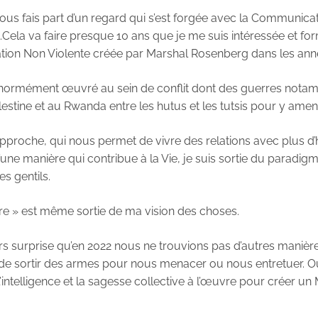
vous fais part d’un regard qui s’est forgée avec la Communica
.Cela va faire presque 10 ans que je me suis intéressée et form
ion Non Violente créée par Marshal Rosenberg dans les ann
s énormément œuvré au sein de conflit dont des guerres nota
Palestine et au Rwanda entre les hutus et les tutsis pour y amen
pproche, qui nous permet de vivre des relations avec plus d
 d’une manière qui contribue à la Vie, je suis sortie du paradig
s gentils.
re » est même sortie de ma vision des choses.
eurs surprise qu’en 2022 nous ne trouvions pas d’autres maniè
de sortir des armes pour nous menacer ou nous entretuer. Où
’intelligence et la sagesse collective à l’œuvre pour créer u