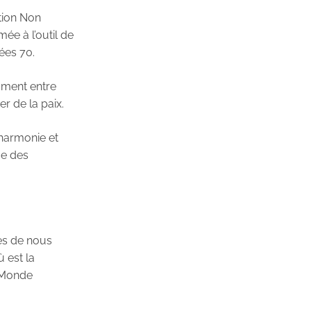
tion Non
ée à l’outil de
ées 70.
mment entre
er de la paix.
’harmonie et
me des
res de nous
 est la
n Monde