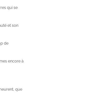
res qui se
auté et son
mp de
mmes encore à
 meurent, que