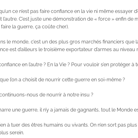
’un ce n’est pas faire confiance en la vie ni même essayer d’ê
t l’autre. C’est juste une démonstration de « force » enfin de
, faire la guerre, ça coûte cher).
ns le monde, c’est un des plus gros marchés financiers que l
ance est d’ailleurs le troisième exportateur d’armes au niveau 
onfiance en l’autre ? En la Vie ? Pour vouloir s’en protéger à t
ue l’on a choisit de nourrir cette guerre en soi-même ?
 continuons-nous de nourrir à notre insu ?
re une guerre, il n’y a jamais de gagnants, tout le Monde es
en à tuer des êtres humains ou vivants. On n’en sort pas plus
plus serein.