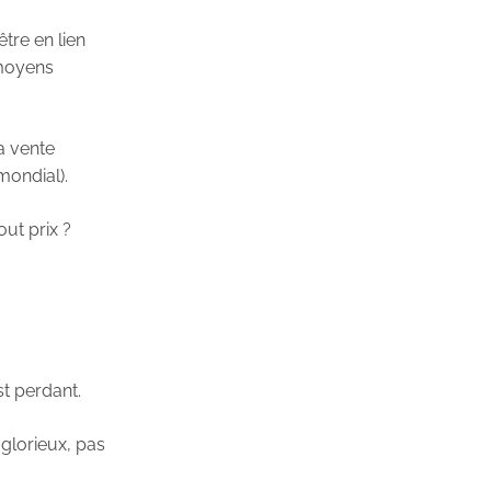
tre en lien
 moyens
a vente
mondial).
out prix ?
t perdant.
 glorieux, pas