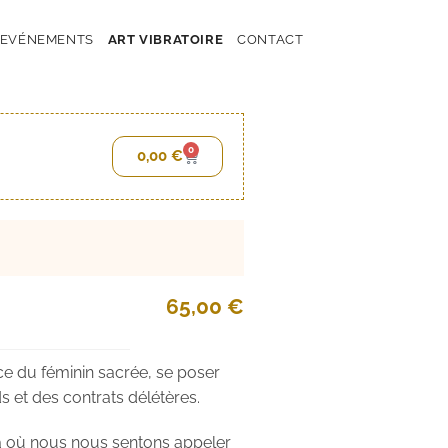
EVÉNEMENTS
ART VIBRATOIRE
CONTACT
0
0,00
€
65,00
€
nce du féminin sacrée, se poser
 et des contrats délétères.
à où nous nous sentons appeler