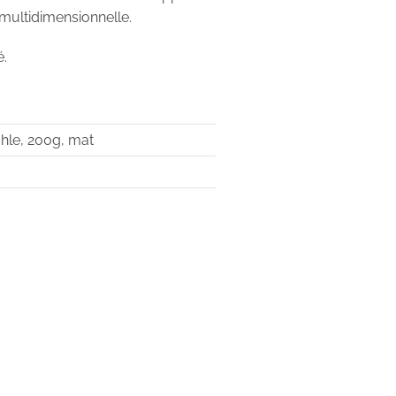
multidimensionnelle.
é.
hle, 200g, mat