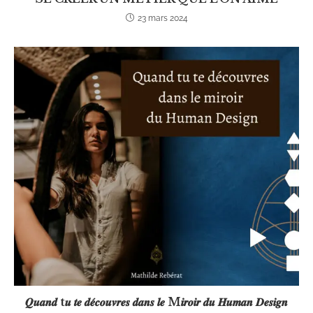
23 mars 2024
𝑸𝒖𝒂𝒏𝒅 t𝒖 𝒕𝒆 𝒅𝒆́𝒄𝒐𝒖𝒗𝒓𝒆𝒔 𝒅𝒂𝒏𝒔 𝒍𝒆 M𝒊𝒓𝒐𝒊𝒓 𝒅𝒖 𝑯𝒖𝒎𝒂𝒏 𝑫𝒆𝒔𝒊𝒈𝒏