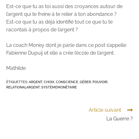
Est-ce que tu as toi aussi des croyances autour de
l’argent qui te freine à te relier à ton abondance ?
Est-ce que tu as déjà identifié tout ce que tu te
racontais à propos de l’argent ?
La coach Money dont je parle dans ce post s’appelle
Fabienne Dupuij et elle a crée l’école de l’argent.
Mathilde
ÉTIQUETTES
:
ARGENT
,
CHOIX
,
CONSCIENCE
,
GÉRER
,
POUVOIR
,
RELATIONALARGENT
,
SYSTÈMEMONÉTAIRE
Article suivant
La Guerre ?